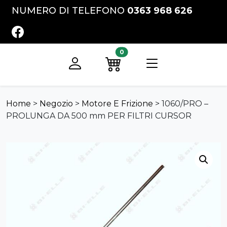
Vai al contenuto
NUMERO DI TELEFONO
0363 968 626
FACEBOOK
0
Registrati
Preventivo
Home
>
Negozio
>
Motore E Frizione
>
1060/PRO –
PROLUNGA DA 500 mm PER FILTRI CURSOR