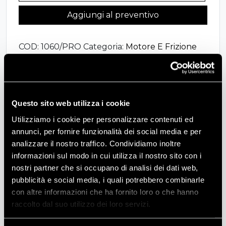
PROLUNGA
Aggiungi al preventivo
DA
500
COD:
1060/PRO
Categoria:
Motore E Frizione
mm
PER
FILTRI
CURSOR
Descrizione
quantità
Questo sito web utilizza i cookie
PROLUNGA DA 500 mm PER FILTRI CURSOR
Utilizziamo i cookie per personalizzare contenuti ed
annunci, per fornire funzionalità dei social media e per
analizzare il nostro traffico. Condividiamo inoltre
informazioni sul modo in cui utilizza il nostro sito con i
Informazioni aggiuntive
nostri partner che si occupano di analisi dei dati web,
pubblicità e social media, i quali potrebbero combinarle
con altre informazioni che ha fornito loro o che hanno
Peso
2 kg
raccolto dal suo utilizzo dei loro servizi.