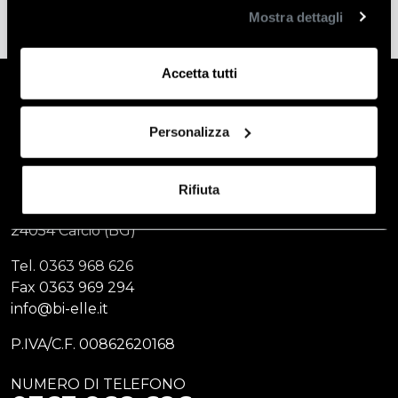
Mostra dettagli
Accetta tutti
Personalizza
BI. ELLE di Agosti & C. s.a.s
Rifiuta
Via Chiesa Vecchia, 19
24054 Calcio (BG)
Tel.
0363 968 626
Fax
0363 969 294
info@bi-elle.it
P.IVA/C.F. 00862620168
NUMERO DI TELEFONO