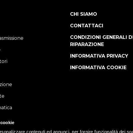
CHI SIAMO
CONTATTACI
CONDIZIONI GENERALI D
asmissione
RIPARAZIONE
e
INFORMATIVA PRIVACY
ori
INFORMATIVA COOKIE
zione
te
atica
spensione
 cookie
rsonalizzare contenuti ed annunci, per fornire funzionalità dei so