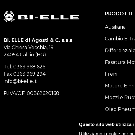
PRODOTTI
Ausiliaria
Cambio E Tr
BI. ELLE di Agosti & C. s.a.s
Via Chiesa Vecchia, 19
Differenzial
24054 Calcio (BG)
Fasatura Mot
Tel.
0363 968 626
Fax
0363 969 294
Freni
info@bi-elle.it
Motore E Fri
P.IVA/C.F. 00862620168
Mozzi e Ruo
Oleo Pneum
NUMERO DI TELEFONO
Sterzo e So
0363 968 626
Questo sito web utilizza i
Utilizziamo i cookie per pe