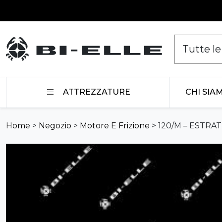
Vai al contenuto
ATTREZZATURE
CHI SIA
Home
>
Negozio
>
Motore E Frizione
>
120/M – ESTRA