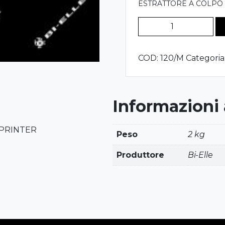
ESTRATTORE A COLPO
120/M
-
ESTRATTORE
COD:
120/M
Categoria
A
COLPO
PER
INIETTORI
Informazioni
MERCEDES
SPRINTER
SPRINTER
quantità
Peso
2 kg
Produttore
Bi-Elle