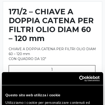
171/2 – CHIAVE A
DOPPIA CATENA PER
FILTRI OLIO DIAM 60
– 120 mm
CHIAVE A DOPPIA CATENA PER FILTRI OLIO DIAM
60 – 120 mm
CON QUADRO DA 1/2″
171/2
-
CHIAVE
Aggiungi al preventivo
A
DOPPIA
COD:
171/2
Categoria:
Motore E Frizione
Questo sito web utilizza i cookie
CATENA
PER
Utilizziamo i cookie per personalizzare contenuti ed