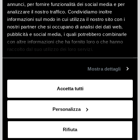
FILTRI
annunci, per fornire funzionalità dei social media e per
OLIO
Descrizione
analizzare il nostro traffico. Condividiamo inoltre
DIAM
informazioni sul modo in cui utilizza il nostro sito con i
60
nostri partner che si occupano di analisi dei dati web,
CHIAVE A DOPPIA CATENA PER FILTRI OLIO DIAM
-
pubblicità e social media, i quali potrebbero combinarle
60 – 120 mm
120
con altre informazioni che ha fornito loro o che hanno
CON QUADRO DA 1/2″
mm
raccolto dal suo utilizzo dei loro servizi.
quantità
Mostra dettagli
Informazioni aggiuntive
Accetta tutti
Peso
1 kg
Produttore
Bi-Elle
Personalizza
Rifiuta