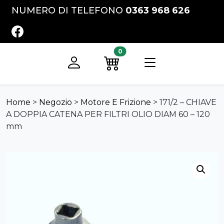
Vai al contenuto
NUMERO DI TELEFONO
0363 968 626
FACEBOOK
0
Registrati
Preventivo
Home
>
Negozio
>
Motore E Frizione
>
171/2 – CHIAVE
A DOPPIA CATENA PER FILTRI OLIO DIAM 60 – 120
mm