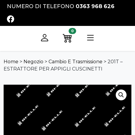
Vai al contenuto
NUMERO DI TELEFONO
0363 968 626
FACEBOOK
0
Registrati
Preventivo
Home
>
Negozio
>
Cambio E Trasmissione
>
201T –
ESTRATTORE PER APPIGLI CUSCINETTI