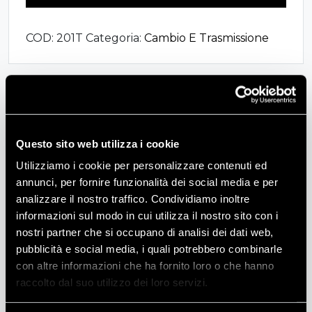
PER
APPIGLI
COD:
201T
Categoria:
Cambio E Trasmissione
CUSCINETTI
quantità
Descrizione
ESTRATTORE PER APPIGLI CUSCINETTI
Questo sito web utilizza i cookie
Utilizziamo i cookie per personalizzare contenuti ed
annunci, per fornire funzionalità dei social media e per
Informazioni aggiuntive
analizzare il nostro traffico. Condividiamo inoltre
informazioni sul modo in cui utilizza il nostro sito con i
nostri partner che si occupano di analisi dei dati web,
Peso
5 kg
pubblicità e social media, i quali potrebbero combinarle
con altre informazioni che ha fornito loro o che hanno
Produttore
Bi-Elle
raccolto dal suo utilizzo dei loro servizi.