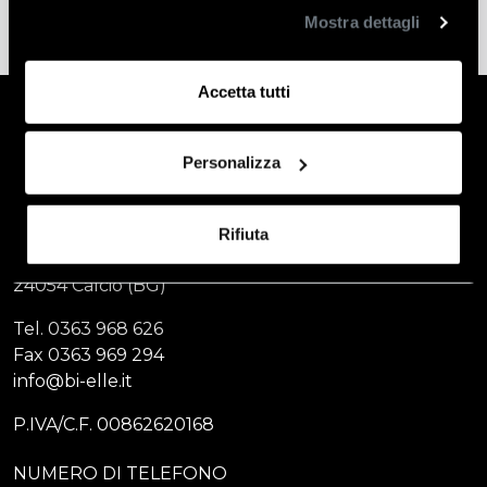
Mostra dettagli
Accetta tutti
Personalizza
BI. ELLE di Agosti & C. s.a.s
Rifiuta
Via Chiesa Vecchia, 19
24054 Calcio (BG)
Tel.
0363 968 626
Fax
0363 969 294
info@bi-elle.it
P.IVA/C.F. 00862620168
NUMERO DI TELEFONO