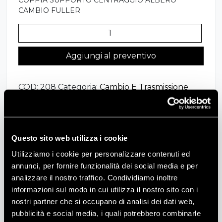
COPPIA SUPPORTO CENTRAGGIO ALBERO
CAMBIO FULLER
208
-
COPPIA
Aggiungi al preventivo
SUPPORTO
CENTRAGGIO
COD:
208
Categoria:
Cambio E Trasmissione
ALBERO
CAMBIO
FULLER
quantità
Descrizione
Questo sito web utilizza i cookie
COPPIA SUPPORTO CENTRAGGIO ALBERO
Utilizziamo i cookie per personalizzare contenuti ed
CAMBIO FULLER
annunci, per fornire funzionalità dei social media e per
analizzare il nostro traffico. Condividiamo inoltre
informazioni sul modo in cui utilizza il nostro sito con i
nostri partner che si occupano di analisi dei dati web,
Informazioni aggiuntive
pubblicità e social media, i quali potrebbero combinarle