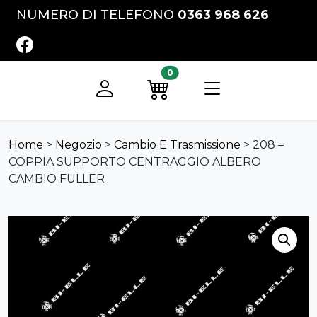
Vai al contenuto
NUMERO DI TELEFONO
0363 968 626
FACEBOOK
0
Registrati
Preventivo
Home
>
Negozio
>
Cambio E Trasmissione
>
208 –
COPPIA SUPPORTO CENTRAGGIO ALBERO
CAMBIO FULLER