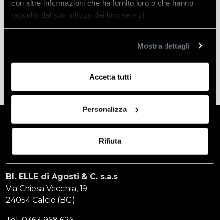
con altre informazioni che ha fornito loro o che hanno
raccolto dal suo utilizzo dei loro servizi.
Peso
8 kg
Produttore
Bi-Elle
Mostra dettagli
Accetta tutti
Personalizza
Rifiuta
BI. ELLE di Agosti & C. s.a.s
Via Chiesa Vecchia, 19
24054 Calcio (BG)
Tel.
0363 968 626