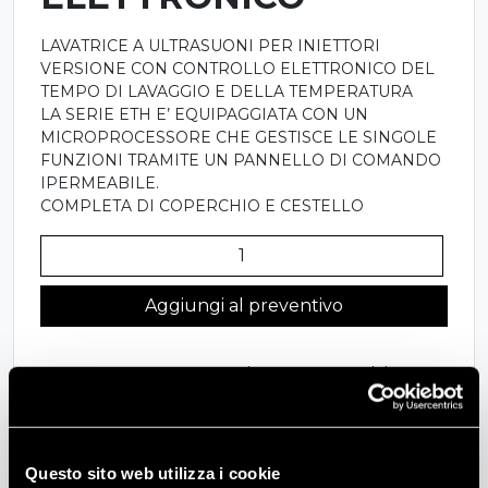
LAVATRICE A ULTRASUONI PER INIETTORI
VERSIONE CON CONTROLLO ELETTRONICO DEL
TEMPO DI LAVAGGIO E DELLA TEMPERATURA
LA SERIE ETH E’ EQUIPAGGIATA CON UN
MICROPROCESSORE CHE GESTISCE LE SINGOLE
FUNZIONI TRAMITE UN PANNELLO DI COMANDO
IPERMEABILE.
COMPLETA DI COPERCHIO E CESTELLO
220ETH
-
LAVATRICE
Aggiungi al preventivo
A
ULTRASUONI
COD:
2200ETH
Categoria:
Motore E Frizione
PER
INIETTORI
VERSIONE
CON
Descrizione
Questo sito web utilizza i cookie
CONTROLLO