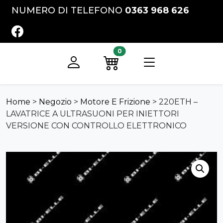
Vai al contenuto
NUMERO DI TELEFONO
0363 968 626
FACEBOOK
0
Registrati
Preventivo
Home
>
Negozio
>
Motore E Frizione
>
220ETH –
LAVATRICE A ULTRASUONI PER INIETTORI
VERSIONE CON CONTROLLO ELETTRONICO