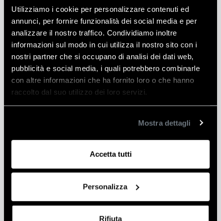
ELETTRONICO
Utilizziamo i cookie per personalizzare contenuti ed
LAVATRICE A ULTRASUONI PER INIETTORI
quantità
annunci, per fornire funzionalità dei social media e per
VERSIONE CON CONTROLLO ELETTRONICO DEL
analizzare il nostro traffico. Condividiamo inoltre
TEMPO DI LAVAGGIO E DELLA TEMPERATURA
informazioni sul modo in cui utilizza il nostro sito con i
LA SERIE ETH E’ EQUIPAGGIATA CON UN
nostri partner che si occupano di analisi dei dati web,
MICROPROCESSORE CHE GESTISCE LE SINGOLE
pubblicità e social media, i quali potrebbero combinarle
FUNZIONI TRAMITE UN PANNELLO DI COMANDO
con altre informazioni che ha fornito loro o che hanno
IPERMEABILE.
raccolto dal suo utilizzo dei loro servizi.
COMPLETA DI COPERCHIO E CESTELLO
Mostra dettagli
Informazioni aggiuntive
Accetta tutti
Peso
5 kg
Personalizza
Produttore
Bi-Elle
Rifiuta