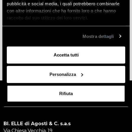
pubblicità e social media, i quali potrebbero combinarle
con altre informazioni che ha fornito loro o che hanno
Informazioni aggiuntive
raccolto dal suo utilizzo dei loro servizi.
Peso
2 kg
Mostra dettagli
Produttore
Bi-Elle
Accetta tutti
Personalizza
Rifiuta
BI. ELLE di Agosti & C. s.a.s
Via Chiesa Vecchia, 19