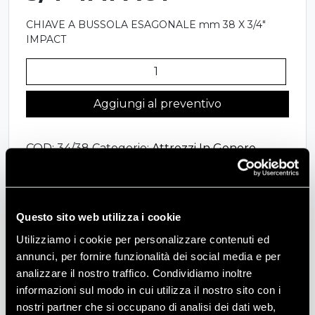
CHIAVE A BUSSOLA ESAGONALE mm 38 X 3/4″
IMPACT
34/38
-
CHIAVE
Aggiungi al preventivo
A
BUSSOLA
COD:
34/38
Categorie:
Attrezzi In Genere
,
ESAGONALE
Ausiliaria
,
Mozzi e Ruote
mm
38
X
Questo sito web utilizza i cookie
3/4"
Descrizione
IMPACT
Utilizziamo i cookie per personalizzare contenuti ed
quantità
annunci, per fornire funzionalità dei social media e per
CHIAVE A BUSSOLA ESAGONALE mm 38 X 3/4″
analizzare il nostro traffico. Condividiamo inoltre
IMPACT
informazioni sul modo in cui utilizza il nostro sito con i
nostri partner che si occupano di analisi dei dati web,