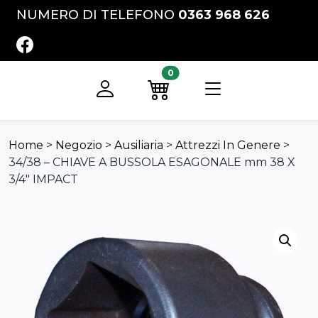
Vai al contenuto
NUMERO DI TELEFONO
0363 968 626
FACEBOOK
0
Registrati
Preventivo
Home
>
Negozio
>
Ausiliaria
>
Attrezzi In Genere
>
34/38 – CHIAVE A BUSSOLA ESAGONALE mm 38 X
3/4″ IMPACT