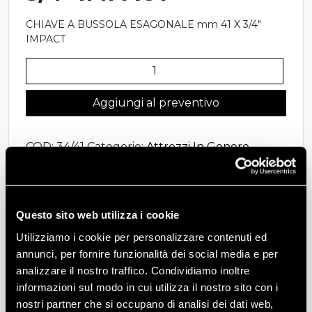
CHIAVE A BUSSOLA ESAGONALE mm 41 X 3/4″
IMPACT
34/41
-
CHIAVE
Aggiungi al preventivo
A
BUSSOLA
COD:
34/41
Categorie:
Attrezzi In Genere
,
ESAGONALE
Ausiliaria
,
Mozzi e Ruote
mm
41
X
Questo sito web utilizza i cookie
3/4"
Descrizione
IMPACT
Utilizziamo i cookie per personalizzare contenuti ed
quantità
annunci, per fornire funzionalità dei social media e per
CHIAVE A BUSSOLA ESAGONALE mm 41 X 3/4″
analizzare il nostro traffico. Condividiamo inoltre
IMPACT
informazioni sul modo in cui utilizza il nostro sito con i
nostri partner che si occupano di analisi dei dati web,