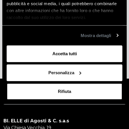
pubblicità e social media, i quali potrebbero combinarle
con altre informazioni che ha fornito loro o che hanno
Informazioni aggiuntive
raccolto dal suo utilizzo dei loro servizi.
Peso
2 kg
Mostra dettagli
Produttore
Bi-Elle
Accetta tutti
Personalizza
Rifiuta
BI. ELLE di Agosti & C. s.a.s
Via Chiesa Vecchia, 19