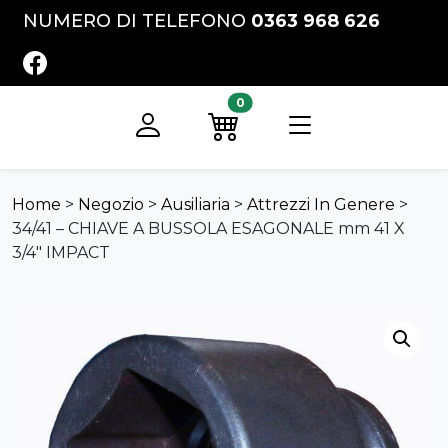
Vai al contenuto
NUMERO DI TELEFONO
0363 968 626
FACEBOOK
0
Registrati
Preventivo
Home
>
Negozio
>
Ausiliaria
>
Attrezzi In Genere
>
34/41 – CHIAVE A BUSSOLA ESAGONALE mm 41 X
3/4″ IMPACT