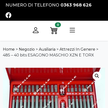
Vai al contenuto
NUMERO DI TELEFONO
0363 968 626
FACEBOOK
0
Registrati
Preventivo
Home
>
Negozio
>
Ausiliaria
>
Attrezzi In Genere
>
485 – 40 bits ESAGONO MASCHIO XZN E TORX