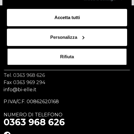
Accetta tutti
Personalizza
BI. ELLE di Agosti & C. s.a.s
Via Chiesa Vecchia, 19
Rifiuta
24054 Calcio (BG)
Tel.
0363 968 626
Fax
0363 969 294
info@bi-elle.it
P.IVA/C.F. 00862620168
NUMERO DI TELEFONO
0363 968 626
FACEBOOK