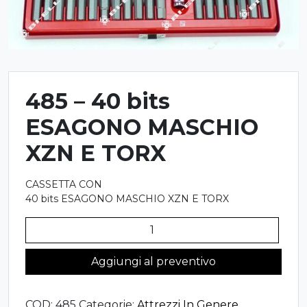
485 – 40 bits
ESAGONO MASCHIO
XZN E TORX
CASSETTA CON
40 bits ESAGONO MASCHIO XZN E TORX
485
-
40
Aggiungi al preventivo
bits
ESAGONO
COD:
485
Categorie:
Attrezzi In Genere
,
MASCHIO