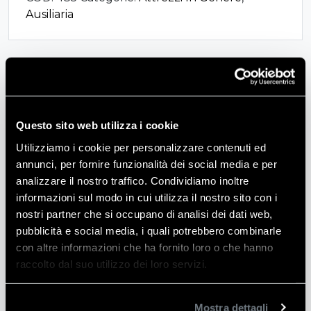
Ausiliaria
XZN
E
TORX
quantità
Descrizione
CASSETTA CON
40 bits ESAGONO MASCHIO XZN E TORX
Questo sito web utilizza i cookie
Utilizziamo i cookie per personalizzare contenuti ed
annunci, per fornire funzionalità dei social media e per
analizzare il nostro traffico. Condividiamo inoltre
Informazioni aggiuntive
informazioni sul modo in cui utilizza il nostro sito con i
nostri partner che si occupano di analisi dei dati web,
pubblicità e social media, i quali potrebbero combinarle
Peso
5 kg
con altre informazioni che ha fornito loro o che hanno
raccolto dal suo utilizzo dei loro servizi.
Mostra dettagli