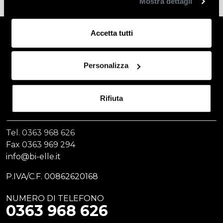
Mostra dettagli
Accetta tutti
Personalizza
BI. ELLE di Agosti & C. s.a.s
Rifiuta
Via Chiesa Vecchia, 19
24054 Calcio (BG)
Tel.
0363 968 626
Fax
0363 969 294
info@bi-elle.it
P.IVA/C.F. 00862620168
NUMERO DI TELEFONO
0363 968 626