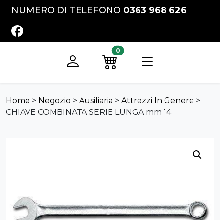
Vai al contenuto
NUMERO DI TELEFONO
0363 968 626
FACEBOOK
0
Registrati
Preventivo
Home
>
Negozio
>
Ausiliaria
>
Attrezzi In Genere
>
CHIAVE COMBINATA SERIE LUNGA mm 14