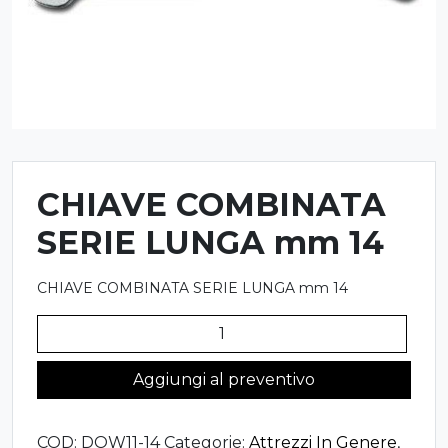
CHIAVE COMBINATA
SERIE LUNGA mm 14
CHIAVE COMBINATA SERIE LUNGA mm 14
CHIAVE
COMBINATA
SERIE
Aggiungi al preventivo
LUNGA
mm
COD:
DOW11-14
Categorie:
Attrezzi In Genere
,
14