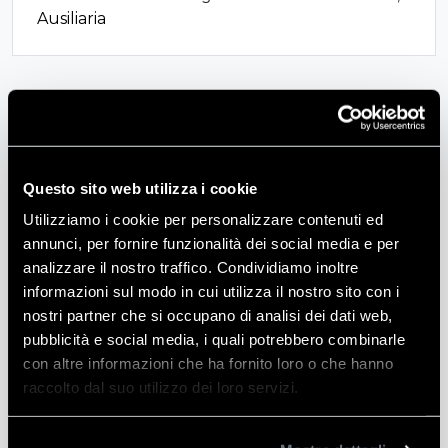
Ausiliaria
quantità
Descrizione
CHIAVE COMBINATA SERIE LUNGA mm 14
Questo sito web utilizza i cookie
Utilizziamo i cookie per personalizzare contenuti ed
annunci, per fornire funzionalità dei social media e per
Informazioni aggiuntive
analizzare il nostro traffico. Condividiamo inoltre
informazioni sul modo in cui utilizza il nostro sito con i
Peso
2 kg
nostri partner che si occupano di analisi dei dati web,
pubblicità e social media, i quali potrebbero combinarle
Produttore
Bi-Elle
con altre informazioni che ha fornito loro o che hanno
raccolto dal suo utilizzo dei loro servizi.