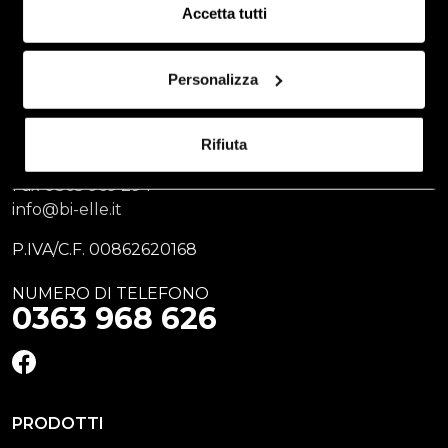
Accetta tutti
BI. ELLE di Agosti & C. s.a.s
Personalizza
Via Chiesa Vecchia, 19
24054 Calcio (BG)
Rifiuta
Tel.
0363 968 626
Fax
0363 969 294
info@bi-elle.it
P.IVA/C.F. 00862620168
NUMERO DI TELEFONO
0363 968 626
FACEBOOK
PRODOTTI