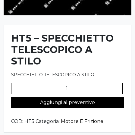
HT5 – SPECCHIETTO
TELESCOPICO A
STILO
SPECCHIETTO TELESCOPICO A STILO
HT5
-
SPECCHIETTO
Aggiungi al preventivo
TELESCOPICO
A
COD:
HT5
Categoria:
Motore E Frizione
STILO
quantità