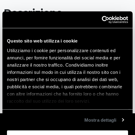
Descrizione
SPECCHIETTO TELESCOPICO A STILO
Questo sito web utilizza i cookie
Utilizziamo i cookie per personalizzare contenuti ed
Informazioni aggiuntive
annunci, per fornire funzionalità dei social media e per
analizzare il nostro traffico. Condividiamo inoltre
informazioni sul modo in cui utilizza il nostro sito con i
Peso
3 kg
nostri partner che si occupano di analisi dei dati web,
pubblicità e social media, i quali potrebbero combinarle
con altre informazioni che ha fornito loro o che hanno
raccolto dal suo utilizzo dei loro servizi.
Mostra dettagli