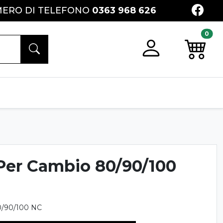
FACE
ERO DI TELEFONO
0363 968 626
0
Registrati
Preventi
Per Cambio 80/90/100
0/90/100 NC