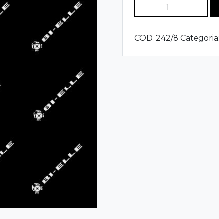
Supporto
Per
Cambio
COD:
242/8
Categoria
80/90/100
NC
quantità