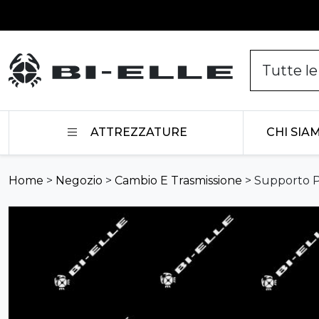
Vai al contenuto
ATTREZZATURE
CHI SIA
Home
>
Negozio
>
Cambio E Trasmissione
>
Supporto P