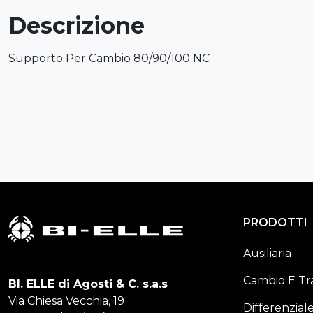
Descrizione
Supporto Per Cambio 80/90/100 NC
PRODOTTI
Ausiliaria
Cambio E Tr
BI. ELLE di Agosti & C. s.a.s
Via Chiesa Vecchia, 19
Differenzial